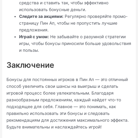
средства и ставить так, чтобы эффективно
использовать бонусные деньги.
Следите за акциями:
Регулярно проверяйте промо-
страницу Пин Ап, чтобы не пропустить лучшие
предложения.
Играй с умом:
Не забывайте о разумной стратегии
игры, чтобы бонусы приносили больше удовольствия
и пользы.
Заключение
Бонусы для постоянных игроков в Пин Ап — это отличный
способ увеличить свои шансы на выигрыш и сделать
игровой процесс более увлекательным. Благодаря
разнообразным предложениям, каждый найдет что-то
подходящее для себя. Главное — это понимать, как
правильно использовать эти бонусы и следовать
рекомендациям для достижения максимального эффекта.
Будьте внимательны и наслаждайтесь игрой!