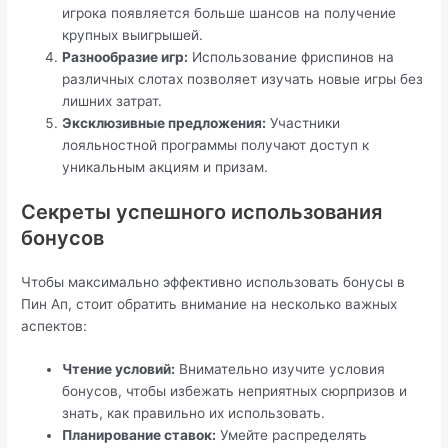
игрока появляется больше шансов на получение
крупных выигрышей.
Разнообразие игр:
Использование фриспинов на
различных слотах позволяет изучать новые игры без
лишних затрат.
Эксклюзивные предложения:
Участники
лояльностной программы получают доступ к
уникальным акциям и призам.
Секреты успешного использования
бонусов
Чтобы максимально эффективно использовать бонусы в
Пин Ап, стоит обратить внимание на несколько важных
аспектов:
Чтение условий:
Внимательно изучите условия
бонусов, чтобы избежать неприятных сюрпризов и
знать, как правильно их использовать.
Планирование ставок:
Умейте распределять